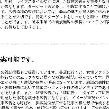
、年齢、ライフスタイルなどに適した媒体の選定が重要となり
トが異なります。ターゲット選定をし、明確にすることで届け
ます。広告原稿の製作においては、商品の魅力が最大限に伝わ
えることが大切です。特定のターゲットをしっかりと狙い、確
ることができます。通販事業での新規顧客の獲得についてご相
い。お待ちしております。
提案可能です。
告の雑誌掲載もご提案しています。書店に行くと、女性ファッ
や旅行などのムック本など様々な種類の雑誌が並んでいます。
ルエイジ向けと雑誌の個性が明確になっています。雑誌の個性
別・趣味趣向において非常にセグメント性の高いメディアであ
トがあります。また、雑誌広告には「純広告」「タイアップ広
が用意した原稿を載せる広告になります。 イメージ重視やイン
記事広告とも呼ばれ、掲載誌側が広告を記事の様な形で作成す
者の目線で書かれる為、信頼性の高い広告になります。広告出稿